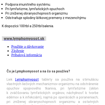
Podpora imunitného systému.
Pri lymfatizme, lymfatických opuchoch
Pri zníženej obranyschopnosti organizmu
Odstraňuje splodiny látkovej premeny z mezenchýmu
K dispozícii 100tbl a 250tbl balenia.
www.lymphomyosot.sk
Použitie a dávkovanie
Zloženie
Príbalová informácia
Čo je Lymphomyosot a na čo sa používa?
Liek
Lymphomyosot
tablety sa používa na stimuláciu
vlastných liečivých mechanizmov organizmu na odstránenie
opuchov spojivového tkaniva, pri lymfatizme (sklon
k zväčšovaniu lymfatických orgánov, náchylnosť k tvorbe
edémov a k infekciám), najmä po operáciách a poraneniach;
pri zníženej obranyschopnosti organizmu a ostatných