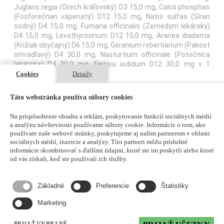
Juglans regia (Orech kráľovský) D3 15,0 mg, Calcii phosphas
(Fosforečnan vápenatý) D12 15,0 mg, Natrii sulfas (Síran
sodný) D4 15,0 mg, Fumaria officinalis (Zemedym lekársky)
D4 15,0 mg, Levothyroxinum D12 15,0 mg, Aranea diadema
(Križiak obyčajný) D6 15,0 mg, Geranium robertianum (Pakost
smradľavý) D4 30,0 mg, Nasturtium officinale (Potočnica
lekárska) D4 30,0 mg, Ferrosi iodidum D12 30,0 mg v 1
tablete.
Cookies
Detaily
Ďalšie zložky sú magnesii stearas (stearan horečnatý),
Táto webstránka používa súbory cookies
lactosum monohydricum (monohydrát laktózy).
Na prispôsobenie obsahu a reklám, poskytovanie funkcií sociálnych médií
Pre informáciu o správnom používaní liekov si pozorne
a analýzu návštevnosti používame súbory cookie. Informácie o tom, ako
prečítajte pribalenú písomnú
informáciu pre používateľa
. O
používate naše webové stránky, poskytujeme aj našim partnerom v oblasti
prípadných rizikách a vedľajších účinkoch sa poraďte s lekárom
sociálnych médií, inzercie a analýzy. Títo partneri môžu príslušné
alebo lekárnikom.
informácie skombinovať s ďalšími údajmi, ktoré ste im poskytli alebo ktoré
od vás získali, keď ste používali ich služby.
príloha
Základné
Preferencie
Štatistiky
Marketing
PRIJAŤ VYBRANÉ