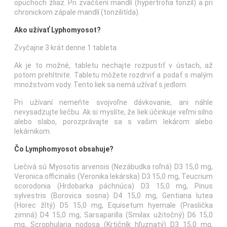
opuchoch žliaz. Pri zväčšení mandlí (hypertrofia tonzíl) a pri
chronickom zápale mandlí (tonzilitída).
Ako užívať Lyphomyosot?
Zvyčajne 3 krát denne 1 tableta.
Ak je to možné, tabletu nechajte rozpustiť v ústach, až
potom prehltnite. Tabletu môžete rozdrviť a podať s malým
množstvom vody. Tento liek sa nemá užívať s jedlom.
Pri užívaní nemeňte svojvoľne dávkovanie, ani náhle
nevysadzujte liečbu. Ak si myslíte, že liek účinkuje veľmi silno
alebo slabo, porozprávajte sa s vašim lekárom alebo
lekárnikom.
Čo Lymphomyosot obsahuje?
Liečivá sú Myosotis arvensis (Nezábudka roľná) D3 15,0 mg,
Veronica officinalis (Veronika lekárska) D3 15,0 mg, Teucrium
scorodonia (Hrdobarka páchnúca) D3 15,0 mg, Pinus
sylvestris (Borovica sosna) D4 15,0 mg, Gentiana lutea
(Horec žltý) D5 15,0 mg, Equisetum hyemale (Praslička
zimná) D4 15,0 mg, Sarsaparilla (Smilax užitočný) D6 15,0
mg, Scrophularia nodosa (Krtičník hľuznatý) D3 15,0 mg,